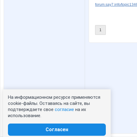
ekaterina_
gali
forum.say7.info/topic134
mapiks
natali18
1
unm
viky
Аннушка73
Апрель
На информационном ресурсе применяются
Статистика портрета:
cookie-файлы. Оставаясь на сайте, вы
подтверждаете свое
согласие
на их
сейчас просматривают портрет - 0
Дриада
Ехидна
использование.
зарегистрированные пользователи
посетившие портрет за 7 дней - 1
Согласен