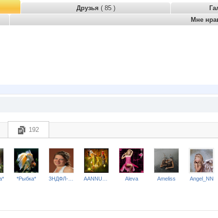
Друзья
( 85 )
Га
Мне нра
192
a*
*Рыбка*
3НДФЛ-НН
AANNUSHKA
Aleva
Ameliss
Angel_NN