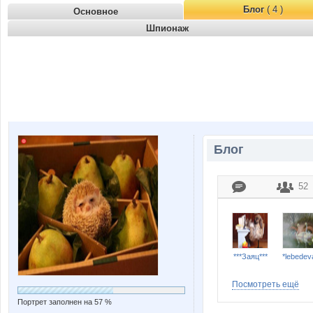
Блог
( 4 )
Основное
Шпионаж
Блог
52
***Заяц***
*lebedev
Посмотреть ещё
Портрет заполнен на 57 %