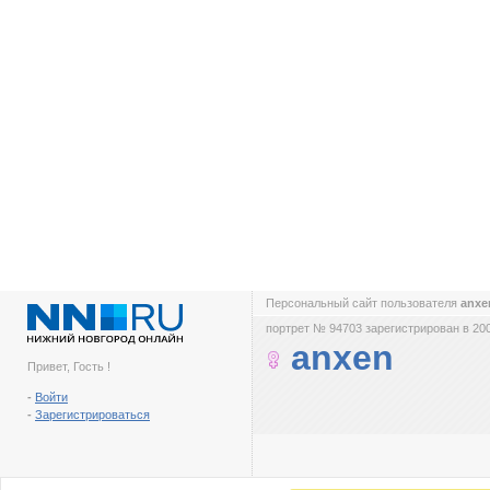
Персональный сайт пользователя
anx
портрет № 94703 зарегистрирован в 200
anxen
Привет, Гость !
-
Войти
-
Зарегистрироваться