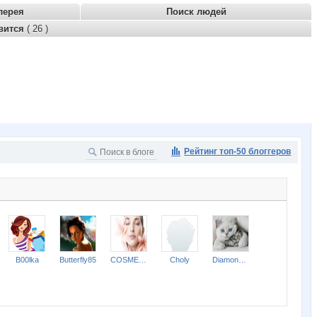
лерея
Поиск людей
вится
( 26 )
Рейтинг топ-50 блоггеров
B00lka
Butterfly85
COSMETOLOGY
Choly
Diamond Crumb