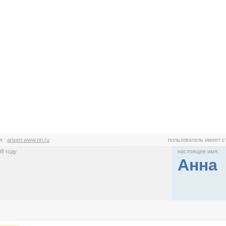
en
:
anxen.www.nn.ru
пользователь имеет 
8 году
настоящее имя:
Анна