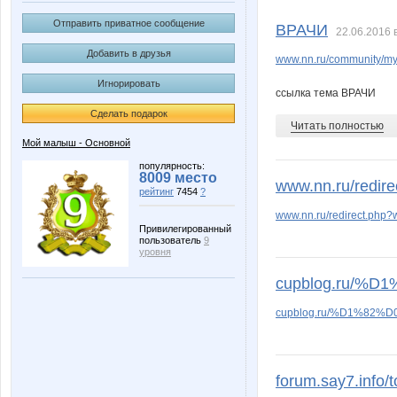
Elena1403
Extension
Отправить приватное сообщение
ВРАЧИ
22.06.2016 
Добавить в друзья
www.nn.ru/community
Игнорировать
Ladyfirst
Lamie
ссылка тема ВРАЧИ
Сделать подарок
Читать полностью
Мой малыш - Основной
Ninellez
Ny
популярность:
8009 место
www.nn.ru/redir
рейтинг
7454
?
www.nn.ru/redirect.php?
Привилегированный
пользователь
9
TM*Bes*Tia*
Taisiya
уровня
cupblog.ru/%D
cupblog.ru/%D1%82
azaliya
baich
forum.say7.info/